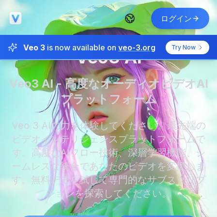
ログイン
Veo 3
is now available on
veo-3.org
Try Now
Veo3 AI
Veo3 AI - 高度なオーディオビデオAI
プラットフォーム
Veo 3 AIの力を体験してください。最先端の
ビデオインテリジェンスプラットフォームで
す。高度なAIフロー技術、深層学習機能、シ
ームレスな統合であなたのビデオを変換しま
す。無料デモを試して専門的なサブスクリプ
ションを探索してください。