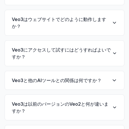
Veo3は最新技術を含む先進的なAIエコシステムと
統合された、最先端のAIビデオ生成モデルです。
Veo3はウェブサイトでどのように動作します
AI駆動コンテンツ作成における最新のイノベーシ
か？
ョンを表しています。
Veo3は、ビデオ作成プロセスを合理化するために
設計されたAI駆動のクリエイティブインターフェ
Veo3にアクセスして試すにはどうすればよいで
ースです。文字の説明を高品質なビデオコンテン
すか？
ツに変換する、直感的なテキストからビデオへの
生成プラットフォームを提供します。
Veo3は、様々なサブスクリプションプランやクラ
ウドベースのAIサービスを含むアクセスオプショ
Veo3と他のAIツールとの関係は何ですか？
ンと共に、私たちのAIプラットフォームを通じて
利用できます。具体的なアクセス方法や価格詳細
Veo3は、先進的な言語モデルや画像生成技術を含
は、私たちの価格ページでご確認いただけます。
む包括的なAIスイートとシームレスに統合されて
Veo3は以前のバージョンのVeo2と何が違いま
います。この統合により、AI駆動のコンテンツ作
すか？
成と操作のための強力なエコシステムが作られて
います。
Veo3はVeo2からの大幅なアップグレードを表し、