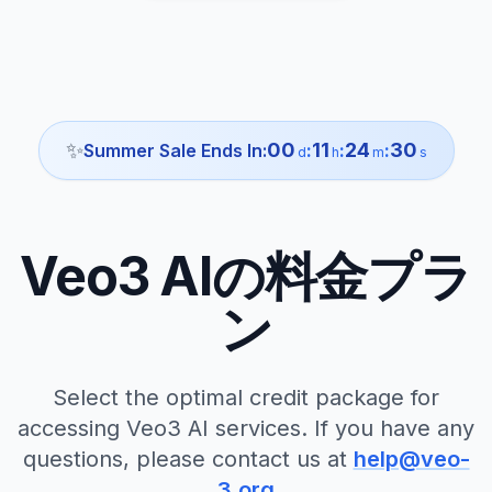
✨
00
11
24
28
Summer
Sale Ends In:
:
:
:
d
h
m
s
Veo3 AIの料金プラ
ン
Select the optimal credit package for
accessing Veo3 AI services. If you have any
questions, please contact us at
help@veo-
3.org