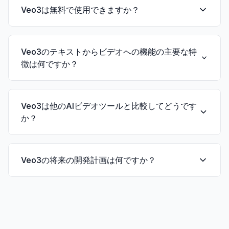
強化されたAI機能、改善されたビデオ品質、Flow
Veo3は無料で使用できますか？
インターフェースの導入を特徴としています。最
新のAI進歩と革新技術を活用しています。
Veo3の利用可能性と価格構造は、使用要件によっ
て異なります。一部の機能はスタータープランで
Veo3のテキストからビデオへの機能の主要な特
利用できる場合がありますが、具体的な価格とア
徴は何ですか？
クセスレベルはサブスクリプション層によって異
なります。
Veo3は、複雑な説明を理解し視覚化する先進的な
AIアルゴリズムを利用して、テキストの説明を高
Veo3は他のAIビデオツールと比較してどうです
品質なビデオコンテンツに変換することに優れて
か？
います。システムはテキスト入力に基づいて様々
なビデオスタイルとフォーマットを生成できま
最新のAI世代の一部として、Veo3は先進的なビデ
す。
オAI技術を表し、以前のバージョンの上に構築さ
Veo3の将来の開発計画は何ですか？
れ、最先端の研究開発イニシアチブからの新機能
を取り入れています。
私たちはAI研究開発を通じてVeo3の開発と強化を
続けています。将来のアップデートには、機能の
拡張、他のサービスとの統合の改善、強化された
AI機能が含まれる可能性があります。